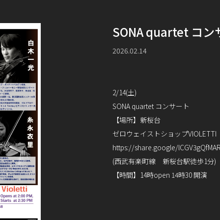
SONA quartet コ
2026.02.14
2/14(土)
SONA quartet コンサート
【場所】新桜台
ゼロウェイストショップVIOLETTI
https://share.google/lCGV3gQfM
(西武有楽町線 新桜台駅徒歩1分)
【時間】14時open 14時30 開演