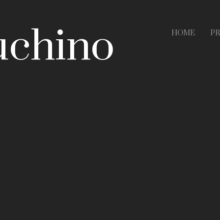
uchino
HOME
PR