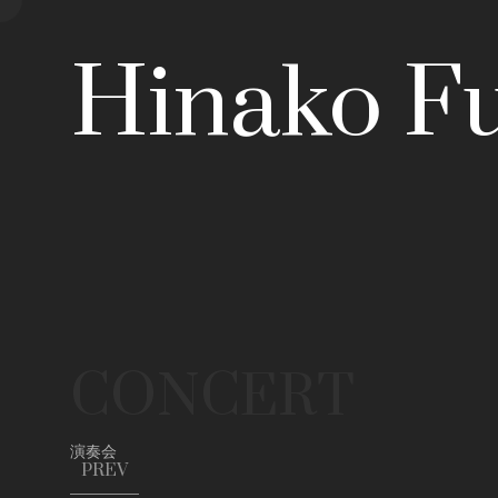
Hinako F
CONCERT
演奏会
PREV